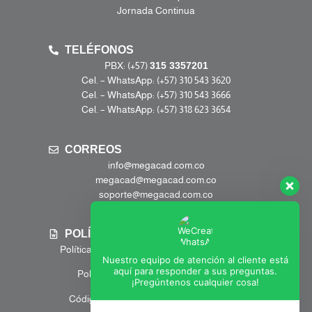
Jornada Continua
TELÉFONOS
PBX: (+57)
315 3357201
Cel. – WhatsApp: (+57) 310 543 3620
Cel. – WhatsApp: (+57) 310 543 3666
Cel. – WhatsApp: (+57) 318 623 3654
CORREOS
info@megacad.com.co
megacad@megacad.com.co
soporte@megacad.com.co
POLÍTICAS
Política de Tratamiento de Datos Personales
Nuestro equipo de atención al cliente está
aquí para responder a sus preguntas.
Política anticorrupción y antisoborno
¡Pregúntenos cualquier cosa!
Código de Etica y Conducta Empresarial