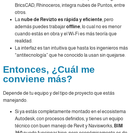
BricsCAD, Rhinoceros, integra nubes de Puntos, entre
otros.
La
nube de Revizto es rápida y eficiente
, pero
además puedes trabajar
offline
, lo cual no es menor
cuando estás en obra y el Wi-Fi es más teoría que
realidad.
La interfaz es tan intuitiva que hasta los ingenieros más
“antitecnología” que he conocido la usan sin quejarse.
Entonces, ¿Cuál me
conviene más?
Depende de tu equipo y del tipo de proyecto que estás
manejando.
Si ya estás completamente montado en el ecosistema
Autodesk, con procesos definidos, y tienes un equipo
técnico con buen manejo de Revit y Navisworks,
BIM
360
puede funcionar bien, pero económicamente es de