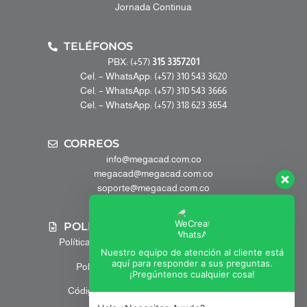
Jornada Continua
TELÉFONOS
PBX: (+57)
315 3357201
Cel. – WhatsApp: (+57) 310 543 3620
Cel. – WhatsApp: (+57) 310 543 3666
Cel. – WhatsApp: (+57) 318 623 3654
CORREOS
info@megacad.com.co
megacad@megacad.com.co
soporte@megacad.com.co
POLÍTICAS
Política de Tratamiento de Datos Personales
Nuestro equipo de atención al cliente está
aquí para responder a sus preguntas.
Política anticorrupción y antisoborno
¡Pregúntenos cualquier cosa!
Código de Etica y Conducta Empresarial