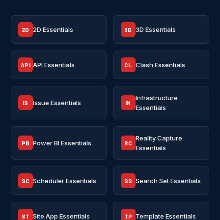
2D Essentials
3D Essentials
2D
3D
API Essentials
Clash Essentials
API
CL
Infrastructure
Issue Essentials
IS
IN
Essentials
Reality Capture
Power BI Essentials
PB
RC
Essentials
Scheduler Essentials
Search Set Essentials
SC
SS
Site App Essentials
Template Essentials
ST
TP